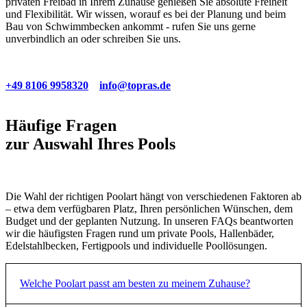
privaten Freibad in Ihrem Zuhause genießen Sie absolute Freiheit
und Flexibilität. Wir wissen, worauf es bei der Planung und beim
Bau von Schwimmbecken ankommt - rufen Sie uns gerne
unverbindlich an oder schreiben Sie uns.
+49 8106 9958320
info@topras.de
Premiumclass
Edelstahl-/Multimedia
Top Folienbecken
02
03
04
Häufige Fragen
zur Auswahl Ihres Pools
Die Wahl der richtigen Poolart hängt von verschiedenen Faktoren ab
– etwa dem verfügbaren Platz, Ihren persönlichen Wünschen, dem
Budget und der geplanten Nutzung. In unseren FAQs beantworten
wir die häufigsten Fragen rund um private Pools, Hallenbäder,
Edelstahlbecken, Fertigpools und individuelle Poollösungen.
Welche Poolart passt am besten zu meinem Zuhause?