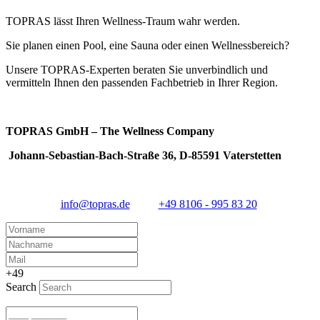
den Gesamtpreis. Ihr TOPRAS-Fachpartner erstellt ein individuelles
TOPRAS lässt Ihren Wellness-Traum wahr werden.
Angebot auf Basis Ihrer Wünsche und der örtlichen Gegebenheiten.
Sie planen einen Pool, eine Sauna oder einen Wellnessbereich?
Unsere TOPRAS-Experten beraten Sie unverbindlich und
vermitteln Ihnen den passenden Fachbetrieb in Ihrer Region.
TOPRAS GmbH – The Wellness Company
Johann-Sebastian-Bach-Straße 36, D-85591 Vaterstetten
info@topras.de
+49 8106 - 995 83 20
+49
Search