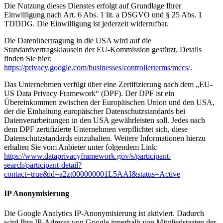
Die Nutzung dieses Dienstes erfolgt auf Grundlage Ihrer
Einwilligung nach Art. 6 Abs. 1 lit. a DSGVO und § 25 Abs. 1
TDDDG. Die Einwilligung ist jederzeit widerrufbar.
Die Datenübertragung in die USA wird auf die
Standardvertragsklauseln der EU-Kommission gestützt. Details
finden Sie hier:
https://privacy.google.com/businesses/controllerterms/mccs/
.
Das Unternehmen verfügt über eine Zertifizierung nach dem „EU-
US Data Privacy Framework“ (DPF). Der DPF ist ein
Übereinkommen zwischen der Europäischen Union und den USA,
der die Einhaltung europäischer Datenschutzstandards bei
Datenverarbeitungen in den USA gewährleisten soll. Jedes nach
dem DPF zertifizierte Unternehmen verpflichtet sich, diese
Datenschutzstandards einzuhalten. Weitere Informationen hierzu
erhalten Sie vom Anbieter unter folgendem Link:
https://www.dataprivacyframework.gov/s/participant-
search/participant-detail?
contact=true&id=a2zt000000001L5AAI&status=Active
IP Anonymisierung
Die Google Analytics IP-Anonymisierung ist aktiviert. Dadurch
wird Ihre IP-Adresse von Google innerhalb von Mitgliedstaaten der