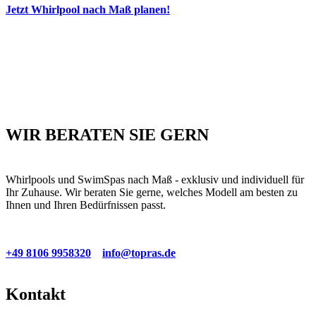
Jetzt Whirlpool nach Maß planen!
WIR BERATEN SIE GERN
Whirlpools und SwimSpas nach Maß - exklusiv und individuell für
Ihr Zuhause. Wir beraten Sie gerne, welches Modell am besten zu
Ihnen und Ihren Bedürfnissen passt.
+49 8106 9958320
info@topras.de
Einbau-Whirlpool
portable-Whirlpool
01
02
Kontakt