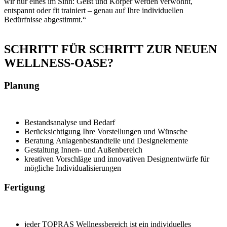
wir nur eines im Sinn: Geist und Körper werden verwöhnt,
entspannt oder fit trainiert – genau auf Ihre individuellen
Bedürfnisse abgestimmt.“
Beschattungssysteme
Pizzaofen
01
02
SCHRITT FÜR SCHRITT ZUR NEUEN
WELLNESS-OASE?
Planung
Bestandsanalyse und Bedarf
Berücksichtigung Ihre Vorstellungen und Wünsche
Beratung Anlagenbestandteile und Designelemente
Gestaltung Innen- und Außenbereich
kreativen Vorschläge und innovativen Designentwürfe für
mögliche Individualisierungen
Fertigung
jeder TOPRAS Wellnessbereich ist ein individuelles