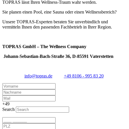
TOPRAS lässt Ihren Wellness-Traum wahr werden.
Im Rahmen einer individuellen Beratung wird geprüft, welche
Poolabdeckung technisch und optisch die beste Lösung für Ihren
Sie planen einen Pool, eine Sauna oder einen Wellnessbereich?
Pool darstellt.
Unsere TOPRAS-Experten beraten Sie unverbindlich und
vermitteln Ihnen den passenden Fachbetrieb in Ihrer Region.
TOPRAS GmbH – The Wellness Company
Johann-Sebastian-Bach-Straße 36, D-85591 Vaterstetten
info@topras.de
+49 8106 - 995 83 20
+49
Search