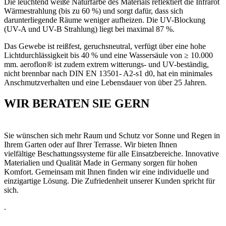
Die leuchtend weiße Naturfarbe des Materials reflektiert die Infrarot
Wärmestrahlung (bis zu 60 %) und sorgt dafür, dass sich
darunterliegende Räume weniger aufheizen. Die UV-Blockung
(UV-A und UV-B Strahlung) liegt bei maximal 87 %.
Das Gewebe ist reißfest, geruchsneutral, verfügt über eine hohe
Lichtdurchlässigkeit bis 40 % und eine Wassersäule von ≥ 10.000
mm. aeroflon® ist zudem extrem witterungs- und UV-beständig,
nicht brennbar nach DIN EN 13501- A2-s1 d0, hat ein minimales
Anschmutzverhalten und eine Lebensdauer von über 25 Jahren.
WIR BERATEN SIE GERN
Sie wünschen sich mehr Raum und Schutz vor Sonne und Regen in
Ihrem Garten oder auf Ihrer Terrasse. Wir bieten Ihnen
vielfältige Beschattungssysteme für alle Einsatzbereiche. Innovative
Materialien und Qualität Made in Germany sorgen für hohen
Komfort. Gemeinsam mit Ihnen finden wir eine individuelle und
einzigartige Lösung. Die Zufriedenheit unserer Kunden spricht für
sich.
.