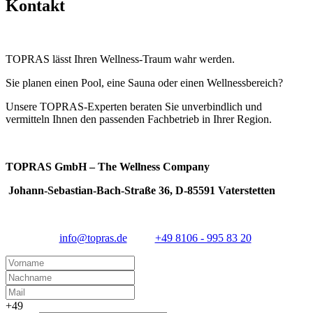
Kontakt
Hand
und mit einem Ansprechpartner in Ihrer Region.
auf unserer Website stellen oder uns telefonisch beziehungsweise
per E-Mail kontaktieren. Wir vermitteln Ihnen den
passenden
TOPRAS-Partner
, der Sie unverbindlich berät und gemeinsam mit
Ihnen die
optimale Lösung
für Ihr Pool- oder Wellnessprojekt
TOPRAS lässt Ihren Wellness-Traum wahr werden.
entwickelt.
Sie planen einen Pool, eine Sauna oder einen Wellnessbereich?
Unsere TOPRAS-Experten beraten Sie unverbindlich und
vermitteln Ihnen den passenden Fachbetrieb in Ihrer Region.
TOPRAS GmbH – The Wellness Company
Johann-Sebastian-Bach-Straße 36, D-85591 Vaterstetten
info@topras.de
+49 8106 - 995 83 20
+49