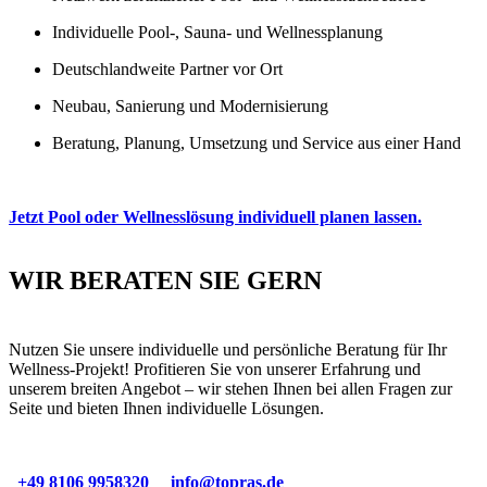
Individuelle Pool-, Sauna- und Wellnessplanung
Deutschlandweite Partner vor Ort
Neubau, Sanierung und Modernisierung
Beratung, Planung, Umsetzung und Service aus einer Hand
Jetzt Pool oder Wellnesslösung individuell planen lassen.
Privates Freibad
Privates Hallenbad
Sauna & Infrarotkabinen
Hotelwellness
01
02
03
04
WIR BERATEN SIE GERN
Nutzen Sie unsere individuelle und persönliche Beratung für Ihr
Wellness-Projekt! Profitieren Sie von unserer Erfahrung und
unserem breiten Angebot – wir stehen Ihnen bei allen Fragen zur
Seite und bieten Ihnen individuelle Lösungen.
+49 8106 9958320
info@topras.de